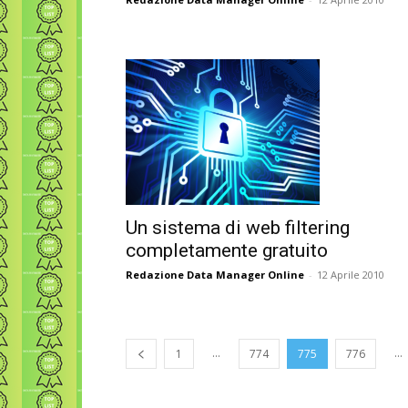
Un sistema di web filtering
completamente gratuito
Redazione Data Manager Online
-
12 Aprile 2010
...
...
1
774
775
776