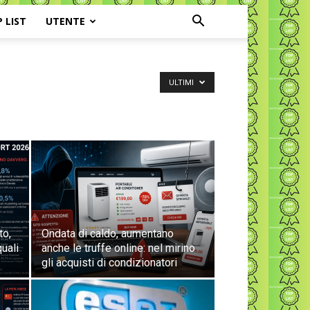
P LIST
UTENTE
ULTIMI
to,
Ondata di caldo, aumentano
uali
anche le truffe online: nel mirino
gli acquisti di condizionatori