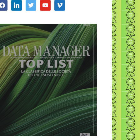
acebook
linkedin
twitter
youtube
vimeo