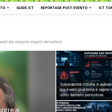
ATO
GUIDE ICT
REPORTAGE POST EVENTO
ICT TO
enti dai massimi esperti del settore
Vulnerabilità critiche in aumen
ma il vero problema è capire q
sono davvero pericolose
 corre a