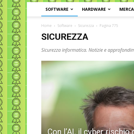
SOFTWARE
HARDWARE
MERC
Home
Software
Sicurezza
Pagina 775
SICUREZZA
Sicurezza informatica. Notizie e approfondim
Con l’AI, il cyber rischio