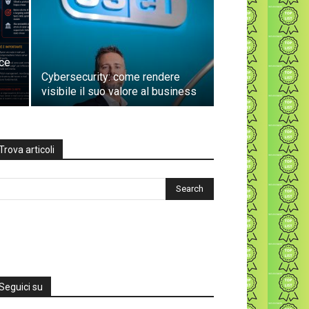
sce
Cybersecurity: come rendere
visibile il suo valore al business
Trova articoli
Seguici su