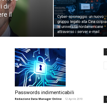
i di
re il
Cyber-spionaggio: un nuovo
gruppo legato alla Cina colpi
le università nordamericane
attraverso i server e-mail
Passwords indimenticabili
Redazione Data Manager Online
-
12 Aprile 2010