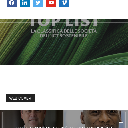
facebook
linkedin
twitter
youtube
vimeo
WEB COVER