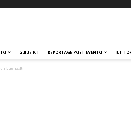
ATO
GUIDE ICT
REPORTAGE POST EVENTO
ICT TO
 e bug risolti