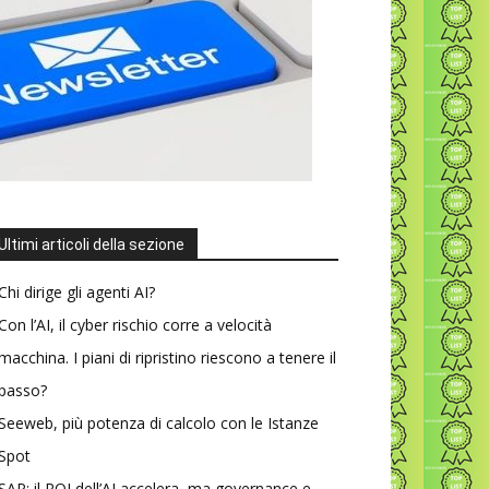
Ultimi articoli della sezione
Chi dirige gli agenti AI?
Con l’AI, il cyber rischio corre a velocità
macchina. I piani di ripristino riescono a tenere il
passo?
Seeweb, più potenza di calcolo con le Istanze
Spot
SAP: il ROI dell’AI accelera, ma governance e