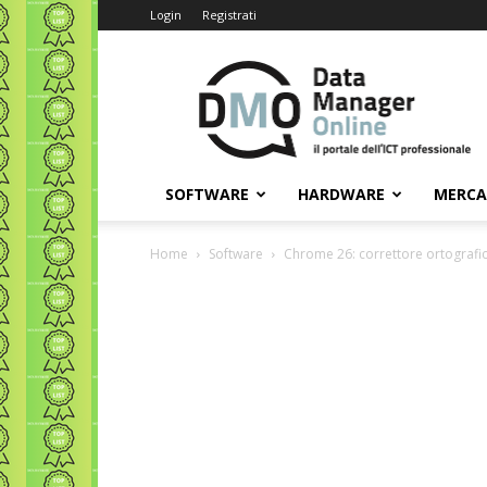
Login
Registrati
Data
Manager
Online
SOFTWARE
HARDWARE
MERC
Home
Software
Chrome 26: correttore ortografico