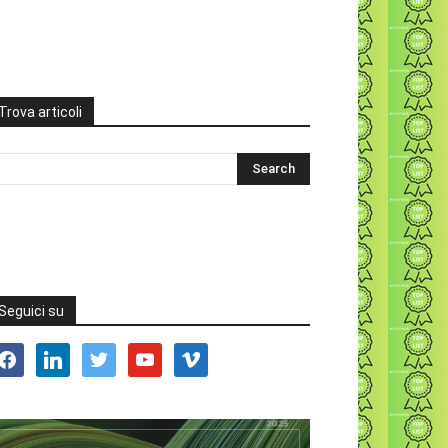
Trova articoli
Seguici su
acebook
linkedin
twitter
youtube
vimeo