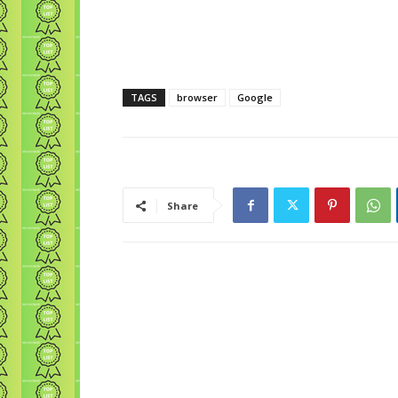
TAGS
browser
Google
Share