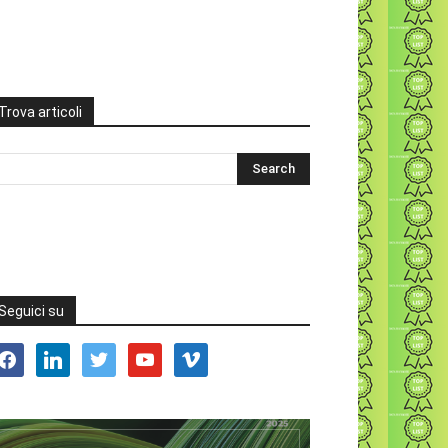
Trova articoli
Seguici su
acebook
linkedin
twitter
youtube
vimeo