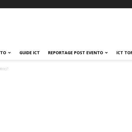
ATO
GUIDE ICT
REPORTAGE POST EVENTO
ICT TO
rici?