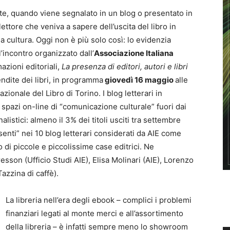
ite, quando viene segnalato in un blog o presentato in
ettore che veniva a sapere dell’uscita del libro in
a cultura. Oggi non è più solo così: lo evidenzia
’incontro organizzato dall’
Associazione Italiana
azioni editoriali,
La presenza di editori, autori e libri
endite dei libri, in programma
giovedì 16 maggio
alle
zionale del Libro di Torino. I blog letterari in
pazi on-line di “comunicazione culturale” fuori dai
listici: almeno il 3% dei titoli usciti tra settembre
senti” nei 10 blog letterari considerati da AIE come
o di piccole e piccolissime case editrici. Ne
esson (Ufficio Studi AIE), Elisa Molinari (AIE), Lorenzo
azzina di caffè).
La libreria nell’era degli ebook – complici i problemi
finanziari legati al monte merci e all’assortimento
della libreria – è infatti sempre meno lo showroom