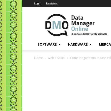
Login
Registrati
Data
Manager
Online
SOFTWARE
HARDWARE
MERC
Home
Web e Social
Come cinguettano le case edit