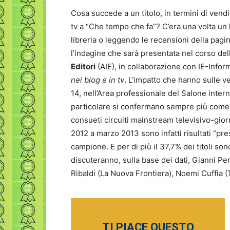
Cosa succede a un titolo, in termini di vend
tv a “Che tempo che fa”? C’era una volta un l
libreria o leggendo le recensioni della pagin
l’indagine che sarà presentata nel corso dell
Editori
(AIE), in collaborazione con IE-Inform
nei blog e in tv
. L’impatto che hanno sulle v
14, nell’Area professionale del Salone interna
particolare si confermano sempre più come s
consueti circuiti mainstream televisivo-giorna
2012 a marzo 2013 sono infatti risultati “pre
campione. E per di più il 37,7% dei titoli son
discuteranno, sulla base dei dati, Gianni Per
Ribaldi (La Nuova Frontiera), Noemi Cuffia (T
TI PIACE QUESTO