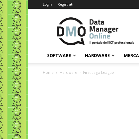
Login
Registrati
Data
Manager
Online
SOFTWARE
HARDWARE
MERC
Home
Hardware
First Lego League