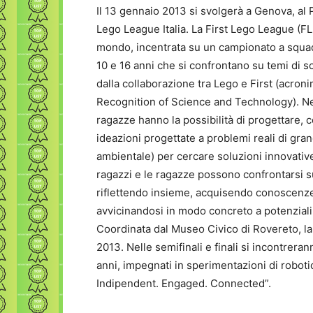
Il 13 gennaio 2013 si svolgerà a Genova, al P
Lego League Italia. La First Lego League (FL
mondo, incentrata su un campionato a squad
10 e 16 anni che si confrontano su temi di 
dalla collaborazione tra Lego e First (acron
Recognition of Science and Technology). Nel
ragazze hanno la possibilità di progettare,
ideazioni progettate a problemi reali di gr
ambientale) per cercare soluzioni innovative
ragazzi e le ragazze possono confrontarsi su 
riflettendo insieme, acquisendo conoscenze 
avvicinandosi in modo concreto a potenziali 
Coordinata dal Museo Civico di Rovereto, la F
2013. Nelle semifinali e finali si incontreran
anni, impegnati in sperimentazioni di roboti
Indipendent. Engaged. Connected”.