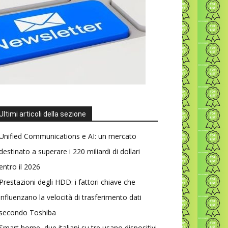
Ultimi articoli della sezione
Unified Communications e AI: un mercato
destinato a superare i 220 miliardi di dollari
entro il 2026
Prestazioni degli HDD: i fattori chiave che
influenzano la velocità di trasferimento dati
secondo Toshiba
Smart home, due italiani su tre usano dispositivi