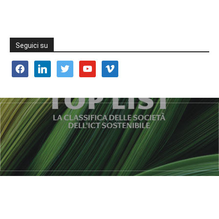
Seguici su
facebook
linkedin
twitter
youtube
vimeo