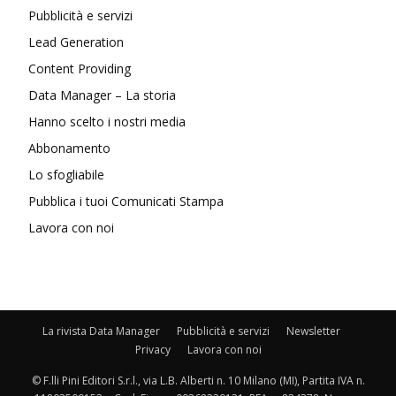
Pubblicità e servizi
Lead Generation
Content Providing
Data Manager – La storia
Hanno scelto i nostri media
Abbonamento
Lo sfogliabile
Pubblica i tuoi Comunicati Stampa
Lavora con noi
La rivista Data Manager
Pubblicità e servizi
Newsletter
Privacy
Lavora con noi
© F.lli Pini Editori S.r.l., via L.B. Alberti n. 10 Milano (MI), Partita IVA n.