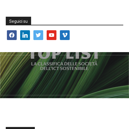
Seguici su
facebook
linkedin
twitter
youtube
vimeo