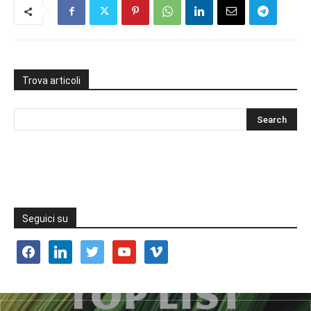
Trova articoli
Seguici su
facebook
linkedin
twitter
youtube
vimeo