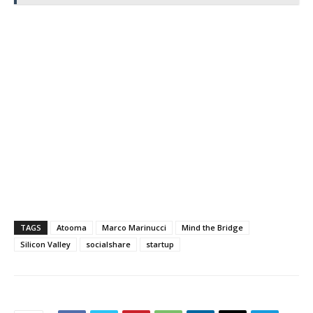
TAGS
Atooma
Marco Marinucci
Mind the Bridge
Silicon Valley
socialshare
startup