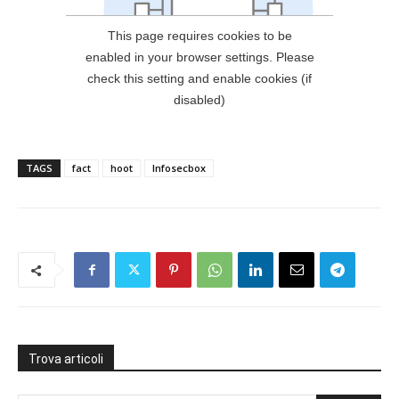
TAGS
fact
hoot
Infosecbox
Trova articoli