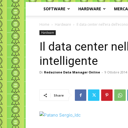
SOFTWARE
HARDWARE
MERC
Home
Hardware
Il data center nell’era dell’econ
Hardware
Il data center ne
intelligente
Di
Redazione Data Manager Online
-
9 Ottobre 2014
Share