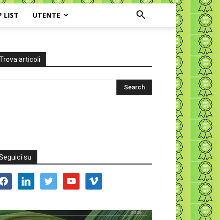
P LIST
UTENTE
Trova articoli
Seguici su
acebook
linkedin
twitter
youtube
vimeo