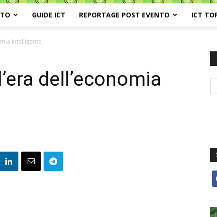
ATO
GUIDE ICT
REPORTAGE POST EVENTO
ICT TO
omia intelligente
ll’era dell’economia
f