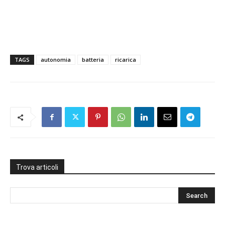
TAGS
autonomia
batteria
ricarica
Trova articoli