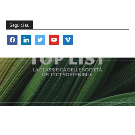
Seguici su
facebook
linkedin
twitter
youtube
vimeo