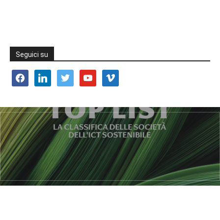
Seguici su
facebook
linkedin
twitter
youtube
vimeo