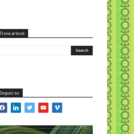
Trova articoli
Seguici su
acebook
linkedin
twitter
youtube
vimeo