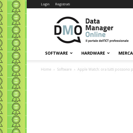
Login
Registrati
Data
Manager
Online
SOFTWARE
HARDWARE
MERC
Home
Software
Apple Watch: ora tutti possono 