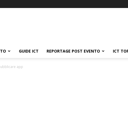
ATO
GUIDE ICT
REPORTAGE POST EVENTO
ICT TO
pubblicare app