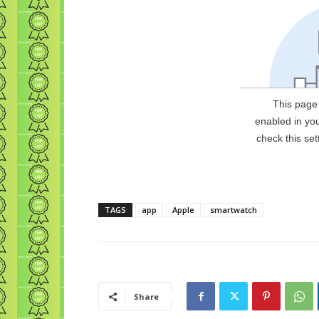
TAGS
app
Apple
smartwatch
Share