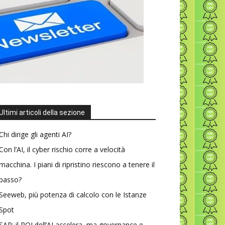
Ultimi articoli della sezione
Chi dirige gli agenti AI?
Con l’AI, il cyber rischio corre a velocità
macchina. I piani di ripristino riescono a tenere il
passo?
Seeweb, più potenza di calcolo con le Istanze
Spot
SAP: il ROI dell’AI accelera, ma governance e