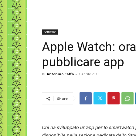
Software
Apple Watch: ora
pubblicare app
Di
Antonino Caffo
-
1 Aprile 2015
Share
Chi ha sviluppato un’app per lo smartwatch p
disponibile nella sezione dedicata dello Sto