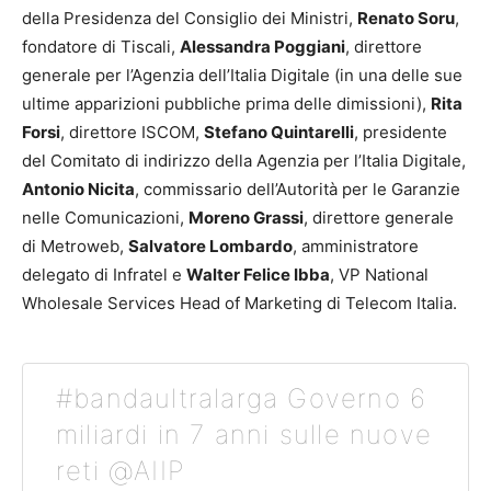
della Presidenza del Consiglio dei Ministri,
Renato Soru
,
fondatore di Tiscali,
Alessandra Poggiani
, direttore
generale per l’Agenzia dell’Italia Digitale (in una delle sue
ultime apparizioni pubbliche prima delle dimissioni),
Rita
Forsi
, direttore ISCOM,
Stefano Quintarelli
, presidente
del Comitato di indirizzo della Agenzia per l’Italia Digitale,
Antonio Nicita
, commissario dell’Autorità per le Garanzie
nelle Comunicazioni,
Moreno Grassi
, direttore generale
di Metroweb,
Salvatore Lombardo
, amministratore
delegato di Infratel e
Walter Felice Ibba
, VP National
Wholesale Services Head of Marketing di Telecom Italia.
#bandaultralarga Governo 6
miliardi in 7 anni sulle nuove
reti @AIIP