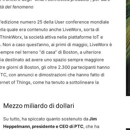
nità del fenomeno
all’edizione numero 25 della User conference mondiale
della quale era contenuto anche LiveWorx, sorta di
ThinkWorx, la società attiva nelle piattaforme IoT e
 Non a caso quest’anno, ai primi di maggio, LiveWorx è
sempre nel terreno “di casa” di Boston, a ulteriore
 sia destinato ad avere uno spazio sempre maggiore
a tre giorni di Boston, gli oltre 2.300 partecipanti hanno
TC, con annunci e dimostrazioni che hanno fatto di
ernet of Things, come ha tenuto a sottolineare la
Mezzo miliardo di dollari
Su tutto, ha spiccato quanto sostenuto da
Jim
Heppelmann, presidente e CEO di PTC
, che ha