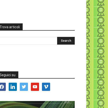
Trova articoli
Seguici su
acebook
linkedin
twitter
youtube
vimeo