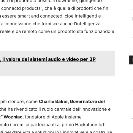
uasti di prodotto o possibili downtime, giungendo
 connectd products”, che è quella di prodotti che fin
a essere smart and connected, cioè intelligenti e
ta connessione che fornisce anche l’intelligenza,
reale e da remoto come un prodotto sta funzionando e
il valore dei sistemi audio e video per 3P
spiti d’onore, come
Charlie Baker, Governatore del
che ha rivendicato il ruolo centrale dell’innovazione e
z” Wozniac
, fondatore di Apple insieme
nato i premi ai partecipanti al primo Hackathon IoT
i nel dare vita a soluzioni IoT innovative e a costruire