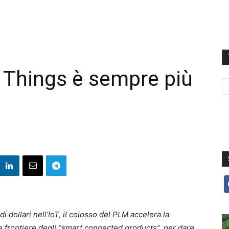
f Things è sempre più
f
i dollari nell’IoT, il colosso del PLM accelera la
 frontiere degli “smart connected products”, per dare