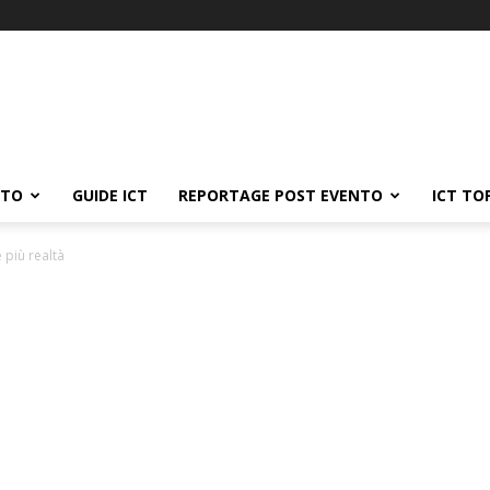
ATO
GUIDE ICT
REPORTAGE POST EVENTO
ICT TO
 più realtà