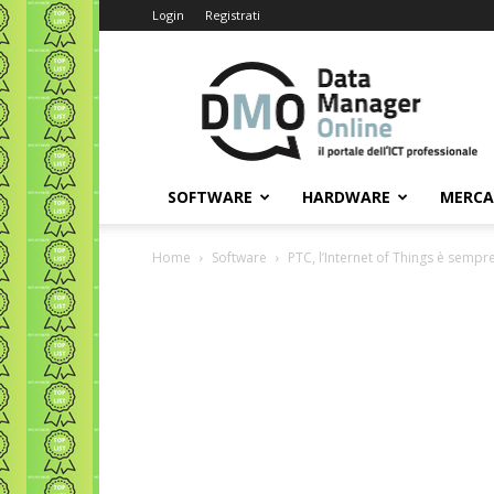
Login
Registrati
Data
Manager
Online
SOFTWARE
HARDWARE
MERC
Home
Software
PTC, l’Internet of Things è sempre