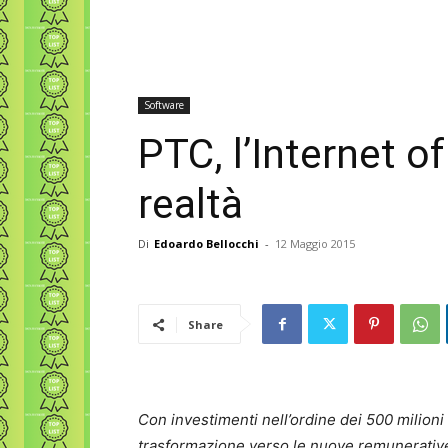
Software
PTC, l’Internet o
realtà
Di
Edoardo Bellocchi
-
12 Maggio 2015
Share
Con investimenti nell’ordine dei 500 milioni d
trasformazione verso le nuove remunerative