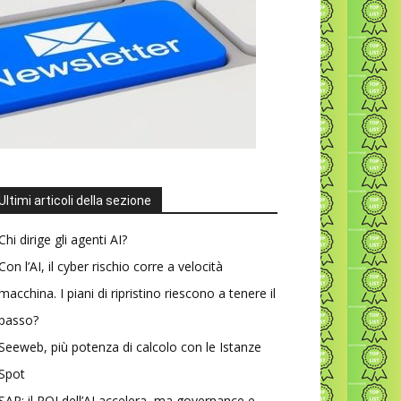
Ultimi articoli della sezione
Chi dirige gli agenti AI?
Con l’AI, il cyber rischio corre a velocità
macchina. I piani di ripristino riescono a tenere il
passo?
Seeweb, più potenza di calcolo con le Istanze
Spot
SAP: il ROI dell’AI accelera, ma governance e