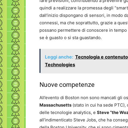
fare previsioni, contribuendo a prevenire g
quindi a realizzare la promessa degli “smart
dall’inizio dispongano di sensori, in modo d
connessi, ma che soprattutto, grazie a ques
possano permettere di conoscere in tempo 
se è guasto o si sta guastando.
Leggi anche:
Tecnologia e contenuto, 
Technologies
Nuove competenze
All’evento di Boston non sono mancati gli o
Massachusetts
(stato in cui ha sede PTC), 
delle tecnologie analytics, e
Steve “the Wo
all’indimenticato Steve Jobs, che ha conseg
della Boston University, che si sono cimentat