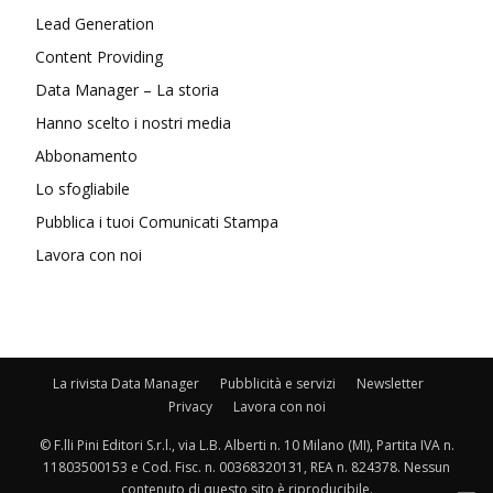
Lead Generation
Content Providing
Data Manager – La storia
Hanno scelto i nostri media
Abbonamento
Lo sfogliabile
Pubblica i tuoi Comunicati Stampa
Lavora con noi
La rivista Data Manager
Pubblicità e servizi
Newsletter
Privacy
Lavora con noi
© F.lli Pini Editori S.r.l., via L.B. Alberti n. 10 Milano (MI), Partita IVA n.
11803500153 e Cod. Fisc. n. 00368320131, REA n. 824378. Nessun
contenuto di questo sito è riproducibile.