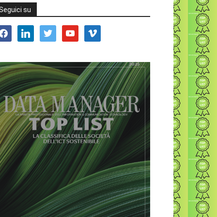
Seguici su
acebook
linkedin
twitter
youtube
vimeo