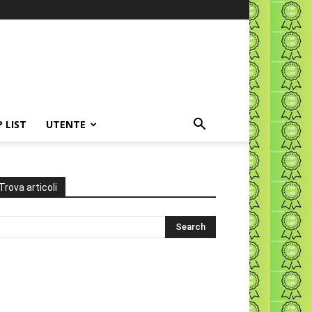
P LIST
UTENTE
Trova articoli