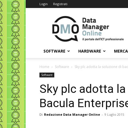
Login
Registrati
Data
Manager
Online
SOFTWARE
HARDWARE
MERC
Home
Software
Sky plc adotta la soluzione di ba
Software
Sky plc adotta l
Bacula Enterpris
Di
Redazione Data Manager Online
-
9 Luglio 2015