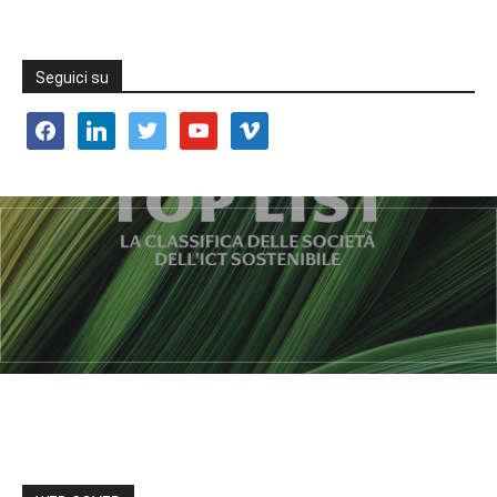
Seguici su
facebook
linkedin
twitter
youtube
vimeo