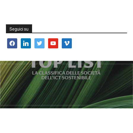
Seguici su
facebook
linkedin
twitter
youtube
vimeo