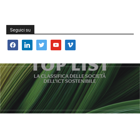
Seguici su
facebook
linkedin
twitter
youtube
vimeo