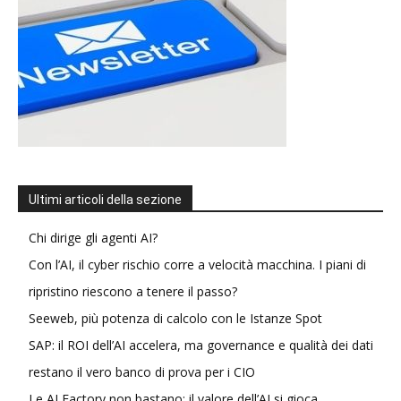
Ultimi articoli della sezione
Chi dirige gli agenti AI?
Con l’AI, il cyber rischio corre a velocità macchina. I piani di
ripristino riescono a tenere il passo?
Seeweb, più potenza di calcolo con le Istanze Spot
SAP: il ROI dell’AI accelera, ma governance e qualità dei dati
restano il vero banco di prova per i CIO
Le AI Factory non bastano: il valore dell’AI si gioca