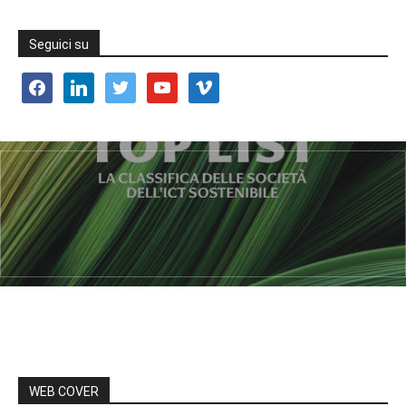
Seguici su
facebook
linkedin
twitter
youtube
vimeo
WEB COVER