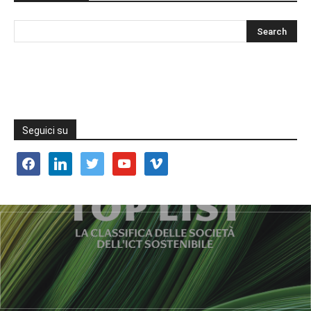
Seguici su
facebook
linkedin
twitter
youtube
vimeo