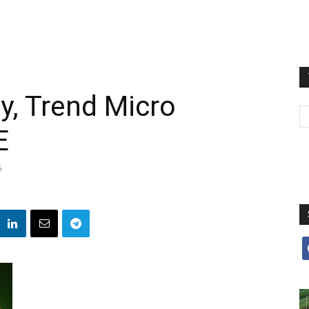
y, Trend Micro
E
6
f