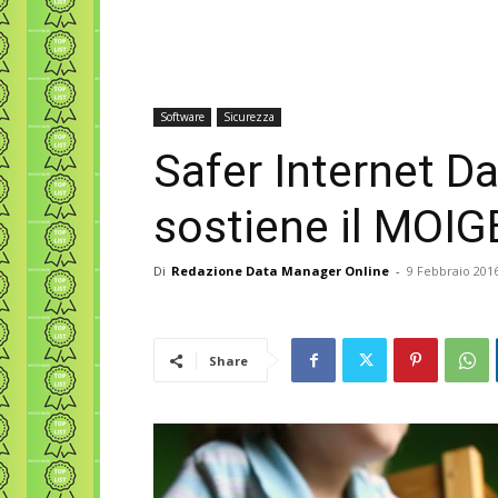
Software
Sicurezza
Safer Internet Da
sostiene il MOIG
Di
Redazione Data Manager Online
-
9 Febbraio 201
Share