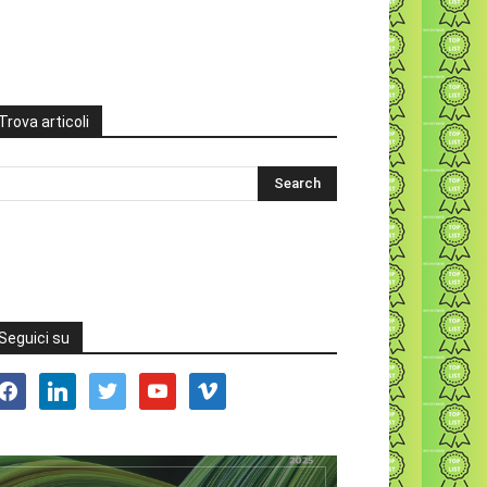
Trova articoli
Seguici su
acebook
linkedin
twitter
youtube
vimeo