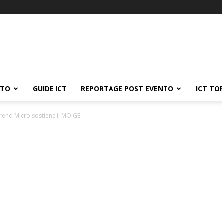
ATO
GUIDE ICT
REPORTAGE POST EVENTO
ICT TO
Trend Micro sostiene il MOIGE