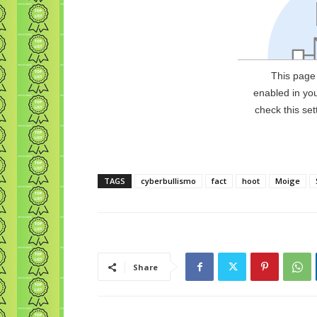
TAGS
cyberbullismo
fact
hoot
Moige
Share