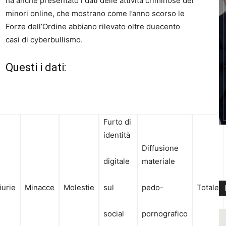
ha anche presentato i dati delle attività criminose dei
minori online, che mostrano come l’anno scorso le
Forze dell’Ordine abbiano rilevato oltre duecento
casi di cyberbullismo.
Questi i dati:
Furto di
identità
Diffusione
digitale
materiale
iurie
Minacce
Molestie
sul
pedo-
Totale
social
pornografico