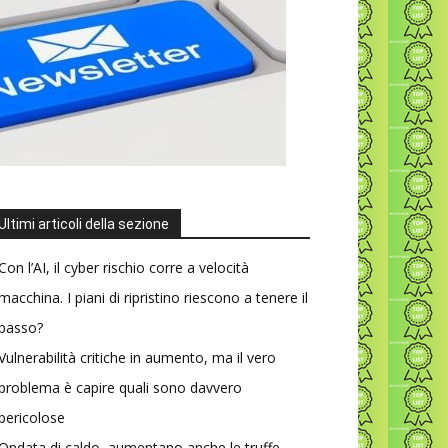
Ultimi articoli della sezione
Con l’AI, il cyber rischio corre a velocità
macchina. I piani di ripristino riescono a tenere il
passo?
Vulnerabilità critiche in aumento, ma il vero
problema è capire quali sono davvero
pericolose
Ondata di caldo, aumentano anche le truffe