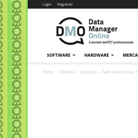
Login
Registrati
Data
Manager
Online
SOFTWARE
HARDWARE
MERC
Home
Software
Sicurezza
Safer Internet Day, 