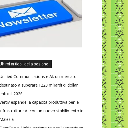
Ultimi articoli della sezione
Unified Communications e AI: un mercato
destinato a superare i 220 miliardi di dollari
entro il 2026
Vertiv espande la capacità produttiva per le
infrastrutture AI con un nuovo stabilimento in
Malesia
FiberCop e Nokia avviano una collaborazione