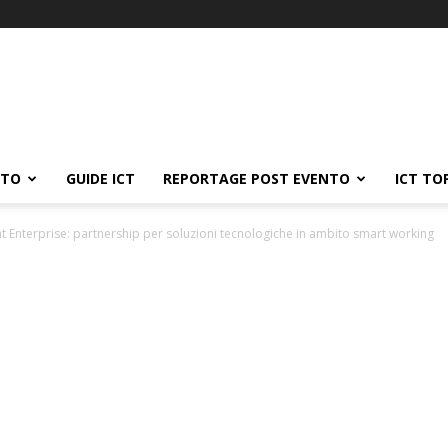
ATO
GUIDE ICT
REPORTAGE POST EVENTO
ICT TO
nt Enterprise: partnership per soluzioni tecnologiche in ambito smart working