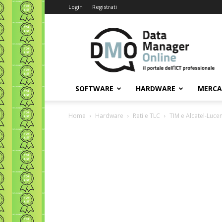
Login
Registrati
Data
Manager
Online
SOFTWARE
HARDWARE
MERC
Home
Hardware
Reti e TLC
TIM e Alcatel-Luce