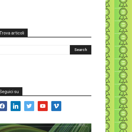
Trova articoli
Seguici su
acebook
linkedin
twitter
youtube
vimeo