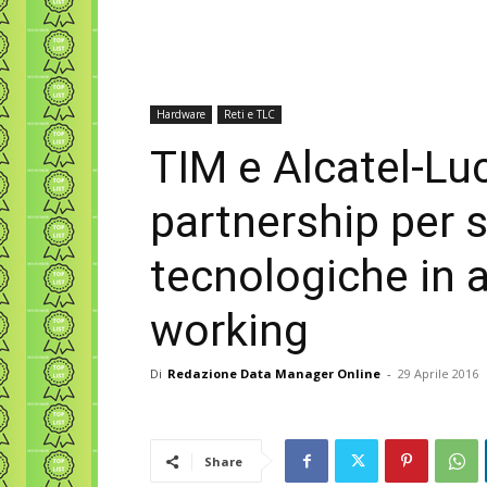
Hardware
Reti e TLC
TIM e Alcatel-Lu
partnership per s
tecnologiche in 
working
Di
Redazione Data Manager Online
-
29 Aprile 2016
Share