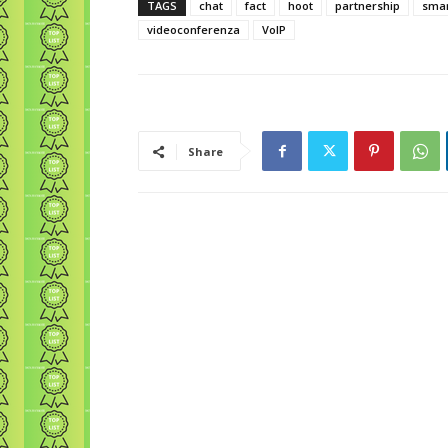
TAGS
chat
fact
hoot
partnership
smar
videoconferenza
VoIP
Share