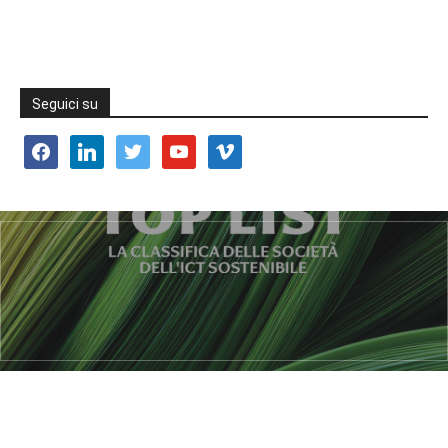
Seguici su
facebook
linkedin
twitter
youtube
vimeo