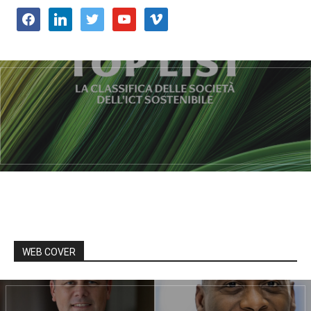
facebook
linkedin
twitter
youtube
vimeo
WEB COVER