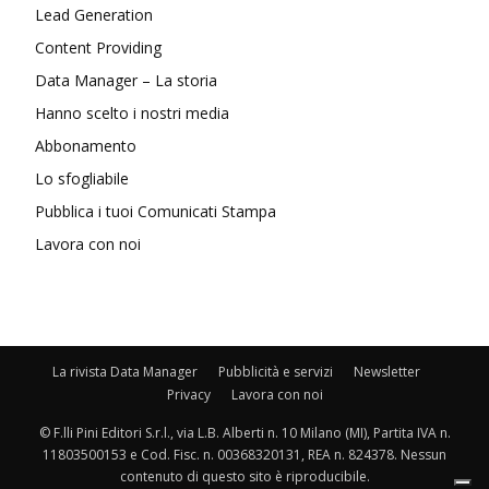
Lead Generation
Content Providing
Data Manager – La storia
Hanno scelto i nostri media
Abbonamento
Lo sfogliabile
Pubblica i tuoi Comunicati Stampa
Lavora con noi
La rivista Data Manager
Pubblicità e servizi
Newsletter
Privacy
Lavora con noi
© F.lli Pini Editori S.r.l., via L.B. Alberti n. 10 Milano (MI), Partita IVA n.
11803500153 e Cod. Fisc. n. 00368320131, REA n. 824378. Nessun
contenuto di questo sito è riproducibile.