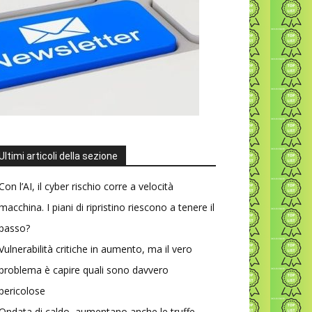
Ultimi articoli della sezione
Con l’AI, il cyber rischio corre a velocità
macchina. I piani di ripristino riescono a tenere il
passo?
Vulnerabilità critiche in aumento, ma il vero
problema è capire quali sono davvero
pericolose
Ondata di caldo, aumentano anche le truffe