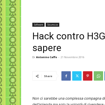
Software
Sicurezza
Hack contro H3G 
sapere
Di
Antonino Caffo
-
21 Novembre 2016
Share
Non ci sarebbe una complessa compagna diet
dell’azienda ma solo la volontà di rivender