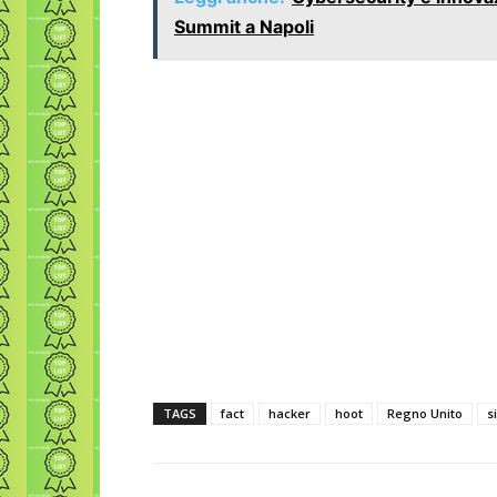
Summit a Napoli
TAGS
fact
hacker
hoot
Regno Unito
s