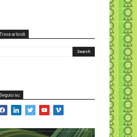
Trova articoli
Seguici su
acebook
linkedin
twitter
youtube
vimeo