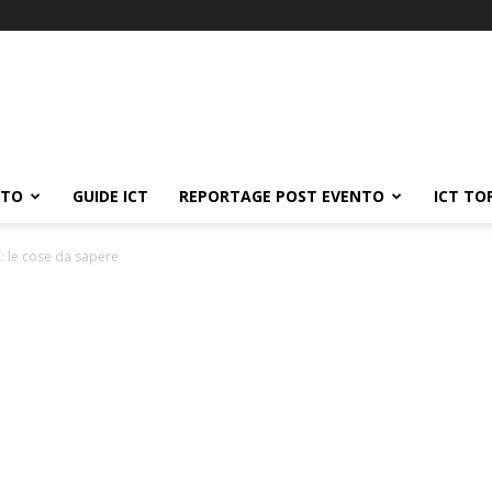
ATO
GUIDE ICT
REPORTAGE POST EVENTO
ICT TO
 le cose da sapere