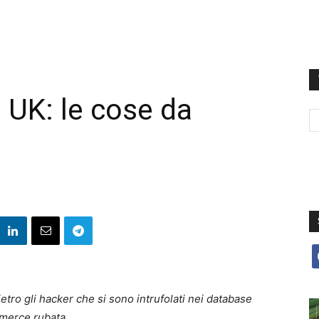
UK: le cose da
f
ro gli hacker che si sono intrufolati nei database
e merce rubata