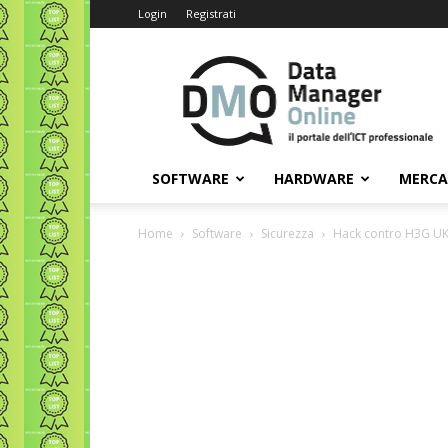
Login
Registrati
Data
Manager
Online
SOFTWARE
HARDWARE
MERC
Home
Software
Sicurezza
Hack contro H3G UK: