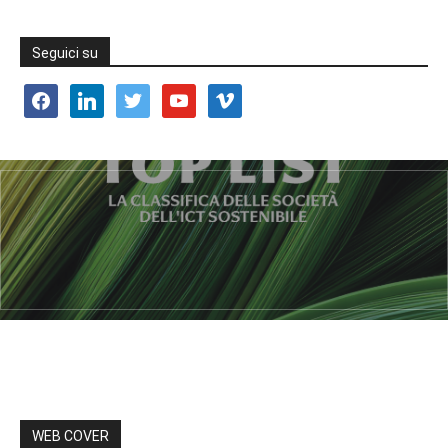
Seguici su
facebook
linkedin
twitter
youtube
vimeo
WEB COVER