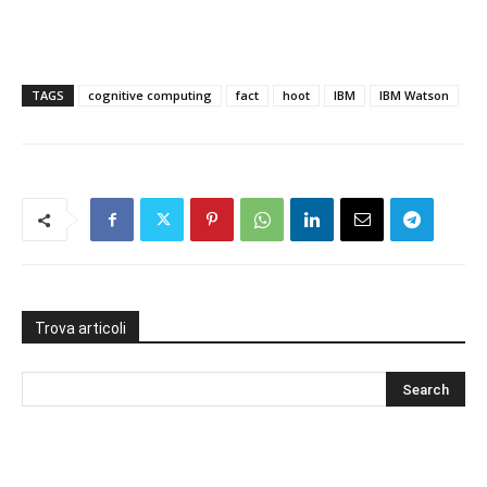
TAGS
cognitive computing
fact
hoot
IBM
IBM Watson
Trova articoli