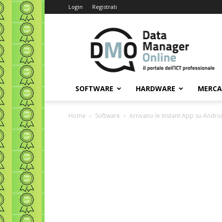
Login
Registrati
Data
Manager
Online
SOFTWARE
HARDWARE
MERC
Home
Software
Arrivano le Instant App su Andro