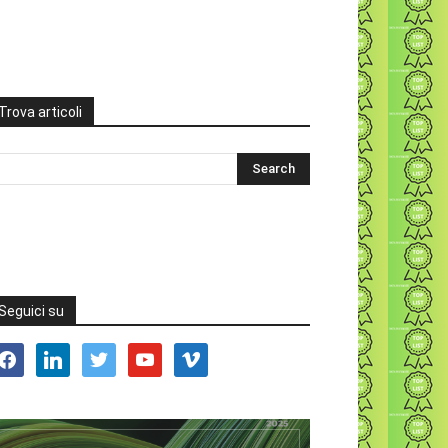
Trova articoli
Seguici su
acebook
linkedin
twitter
youtube
vimeo