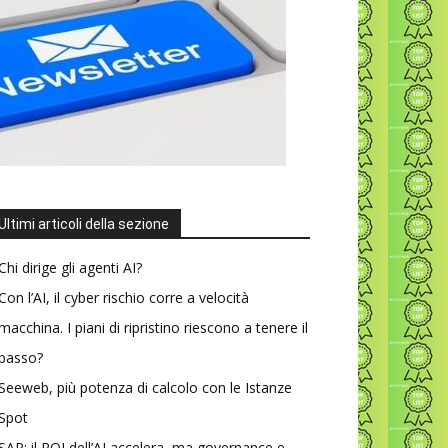
Ultimi articoli della sezione
Chi dirige gli agenti AI?
Con l’AI, il cyber rischio corre a velocità
macchina. I piani di ripristino riescono a tenere il
passo?
Seeweb, più potenza di calcolo con le Istanze
Spot
SAP: il ROI dell’AI accelera, ma governance e