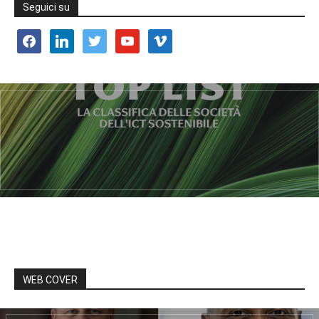
Seguici su
facebook
linkedin
twitter
youtube
vimeo
WEB COVER