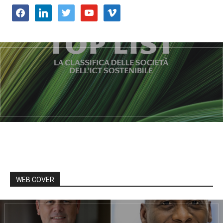
facebook
linkedin
twitter
youtube
vimeo
WEB COVER