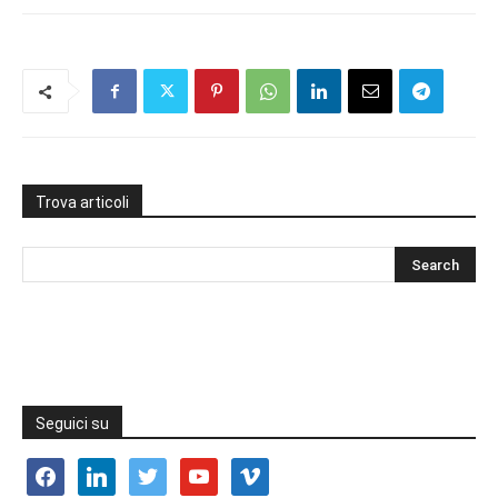
Trova articoli
Seguici su
facebook
linkedin
twitter
youtube
vimeo