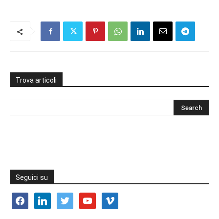
Trova articoli
Seguici su
facebook
linkedin
twitter
youtube
vimeo