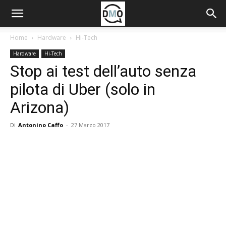
Home
Hardware
Hi-Tech
Hardware
Hi-Tech
Stop ai test dell’auto senza
pilota di Uber (solo in
Arizona)
Di
Antonino Caffo
-
27 Marzo 2017