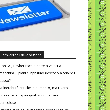
Ultimi articoli della sezione
Con l’AI, il cyber rischio corre a velocità
macchina. I piani di ripristino riescono a tenere il
passo?
Vulnerabilità critiche in aumento, ma il vero
problema è capire quali sono davvero
pericolose
Ondata di caldo, aumentano anche le truffe