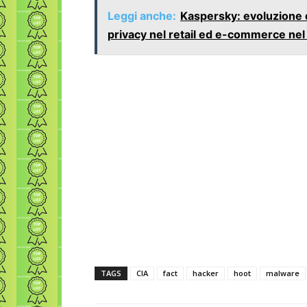
Leggi anche:
Kaspersky: evoluzione d
privacy nel retail ed e-commerce ne
TAGS
CIA
fact
hacker
hoot
malware