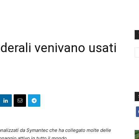
ederali venivano usati
f
analizzati da Symantec che ha collegato molte delle
naggio attivo in tutto il mondo