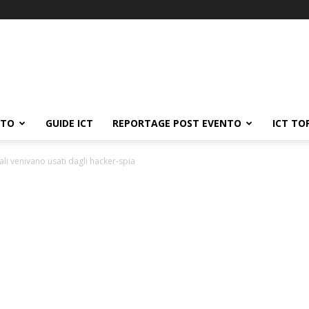
ATO
GUIDE ICT
REPORTAGE POST EVENTO
ICT TO
rali venivano usati dagli hacker-spia