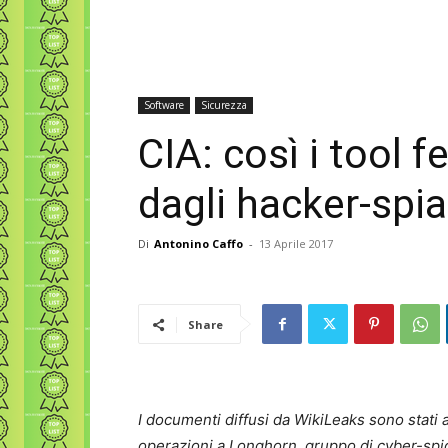
Software
Sicurezza
CIA: così i tool f
dagli hacker-spia
Di
Antonino Caffo
-
13 Aprile 2017
Share
I documenti diffusi da WikiLeaks sono stati 
operazioni a Longhorn, gruppo di cyber-spio