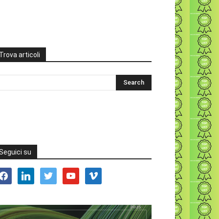
Trova articoli
Seguici su
acebook
linkedin
twitter
youtube
vimeo