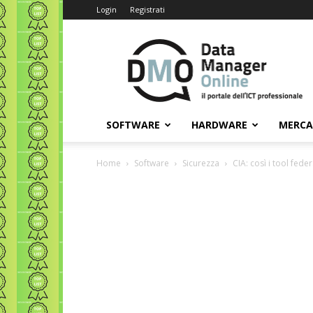
Login
Registrati
Data
Manager
Online
SOFTWARE
HARDWARE
MERC
Home
Software
Sicurezza
CIA: così i tool fede