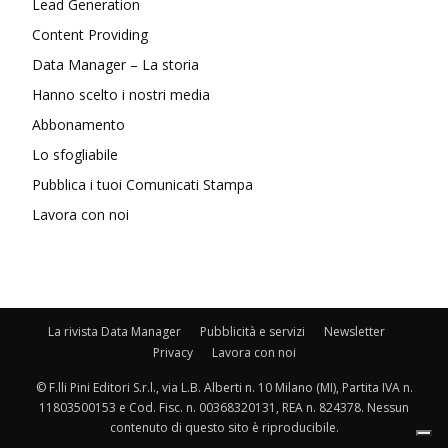
Lead Generation
Content Providing
Data Manager – La storia
Hanno scelto i nostri media
Abbonamento
Lo sfogliabile
Pubblica i tuoi Comunicati Stampa
Lavora con noi
La rivista Data Manager
Pubblicità e servizi
Newsletter
Privacy
Lavora con noi
© F.lli Pini Editori S.r.l., via L.B. Alberti n. 10 Milano (MI), Partita IVA n.
11803500153 e Cod. Fisc. n. 00368320131, REA n. 824378. Nessun
contenuto di questo sito è riproducibile.