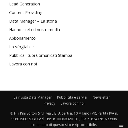
Lead Generation
Content Providing
Data Manager – La storia
Hanno scelto i nostri media
Abbonamento
Lo sfogliabile
Pubblica i tuoi Comunicati Stampa
Lavora con noi
La rivista Data Manager
Pubblicità e servizi
Newsletter
Privacy
Lavora con noi
© F.lli Pini Editori S.r.l., via L.B. Alberti n. 10 Milano (MI), Partita IVA n.
11803500153 e Cod. Fisc. n. 00368320131, REA n. 824378. Nessun
contenuto di questo sito è riproducibile.