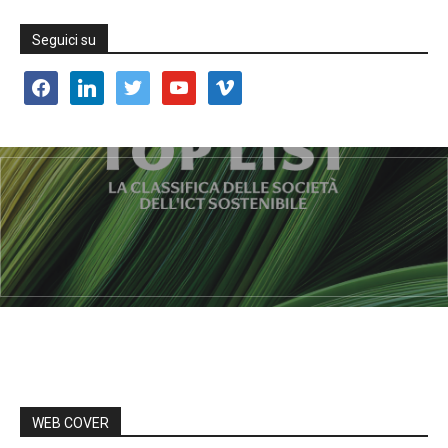
Seguici su
facebook
linkedin
twitter
youtube
vimeo
WEB COVER