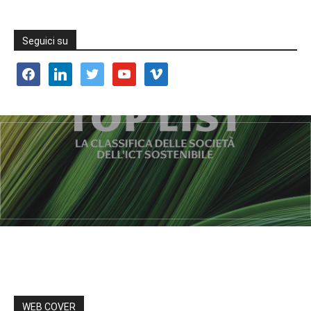
Seguici su
facebook
linkedin
twitter
youtube
vimeo
WEB COVER