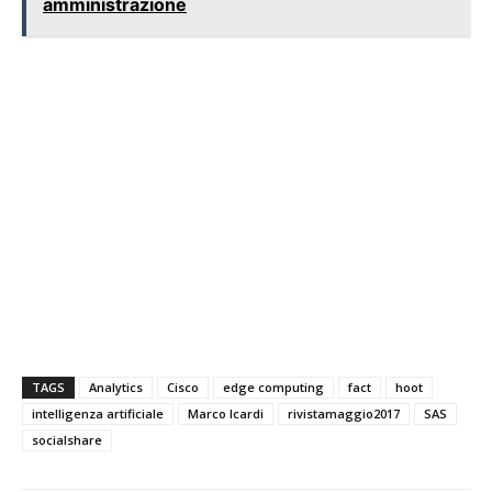
amministrazione
TAGS
Analytics
Cisco
edge computing
fact
hoot
intelligenza artificiale
Marco Icardi
rivistamaggio2017
SAS
socialshare