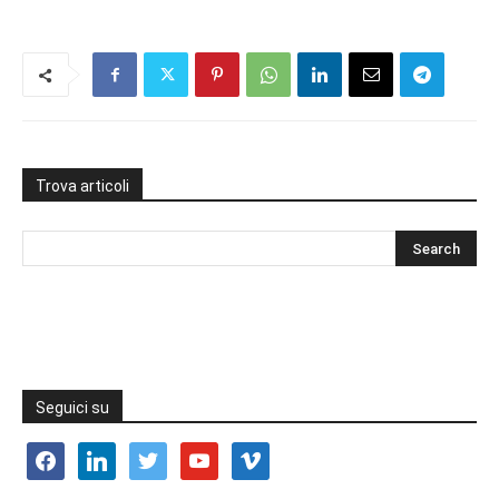
Trova articoli
Seguici su
facebook
linkedin
twitter
youtube
vimeo