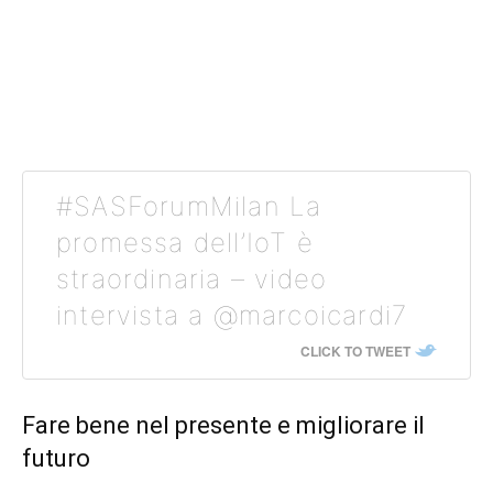
#SASForumMilan La
promessa dell’IoT è
straordinaria – video
intervista a @marcoicardi7
CLICK TO TWEET
Fare bene nel presente e migliorare il
futuro