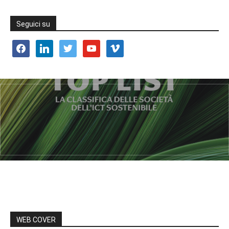
Seguici su
facebook
linkedin
twitter
youtube
vimeo
WEB COVER