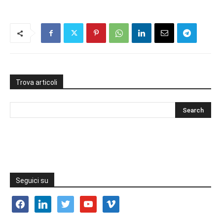
Trova articoli
Seguici su
facebook
linkedin
twitter
youtube
vimeo