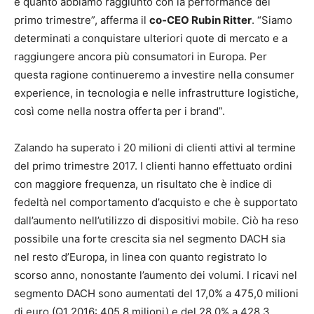
è quanto abbiamo raggiunto con la performance del
primo trimestre”, afferma il
co-CEO Rubin Ritter
. “Siamo
determinati a conquistare ulteriori quote di mercato e a
raggiungere ancora più consumatori in Europa. Per
questa ragione continueremo a investire nella consumer
experience, in tecnologia e nelle infrastrutture logistiche,
così come nella nostra offerta per i brand”.
Zalando ha superato i 20 milioni di clienti attivi al termine
del primo trimestre 2017. I clienti hanno effettuato ordini
con maggiore frequenza, un risultato che è indice di
fedeltà nel comportamento d’acquisto e che è supportato
dall’aumento nell’utilizzo di dispositivi mobile. Ciò ha reso
possibile una forte crescita sia nel segmento DACH sia
nel resto d’Europa, in linea con quanto registrato lo
scorso anno, nonostante l’aumento dei volumi. I ricavi nel
segmento DACH sono aumentati del 17,0% a 475,0 milioni
di euro (Q1 2016: 405,8 milioni) e del 28,0% a 428,3