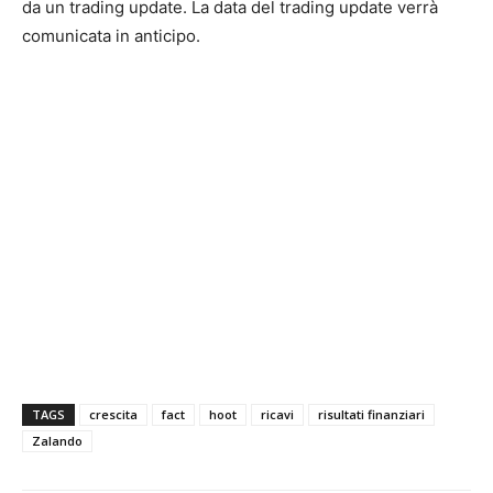
da un trading update. La data del trading update verrà
comunicata in anticipo.
TAGS
crescita
fact
hoot
ricavi
risultati finanziari
Zalando