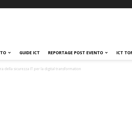
ATO
GUIDE ICT
REPORTAGE POST EVENTO
ICT TO
ra della sicurezza IT per la digital transformation