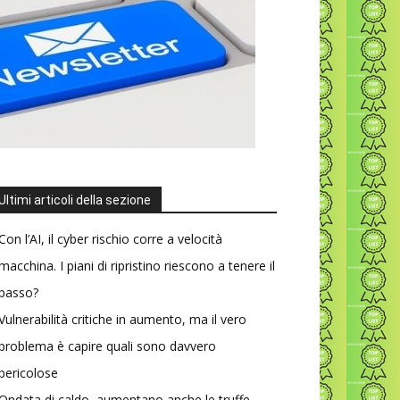
Ultimi articoli della sezione
Con l’AI, il cyber rischio corre a velocità
macchina. I piani di ripristino riescono a tenere il
passo?
Vulnerabilità critiche in aumento, ma il vero
problema è capire quali sono davvero
pericolose
Ondata di caldo, aumentano anche le truffe