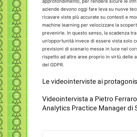
approfondimento, per rendere sicure le infras
aziende devono oggi fare leva su nuove tecno
ricavare viste più accurate su contesti e mo
machine learning per velocizzare la scoperta
prevenirle. In questo senso, la scadenza tr
un’opportunità invece di essere vista solo c
previsioni di scenario messe in luce nel cors
rispetto ad altre aree proprio in virtù delle 
del GDPR.
Le videointerviste ai protagonis
Videointervista a Pietro Ferr
Analytics Practice Manager di S