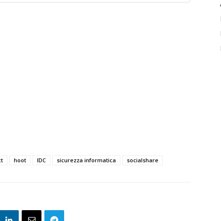
ct
hoot
IDC
sicurezza informatica
socialshare