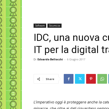
Software
Sicurezza
IDC, una nuova cu
IT per la digital
Di
Edoardo Bellocchi
-
6 Giugno 2017
Share
L’imperativo oggi è proteggere anche la cat
minacce, che oltre ai dati riguardano sempr