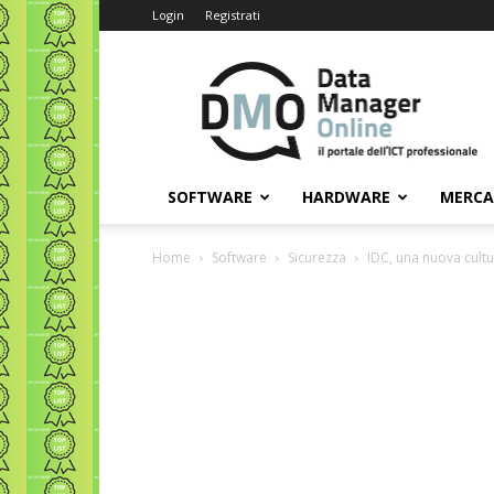
Login
Registrati
Data
Manager
Online
SOFTWARE
HARDWARE
MERC
Home
Software
Sicurezza
IDC, una nuova cultu