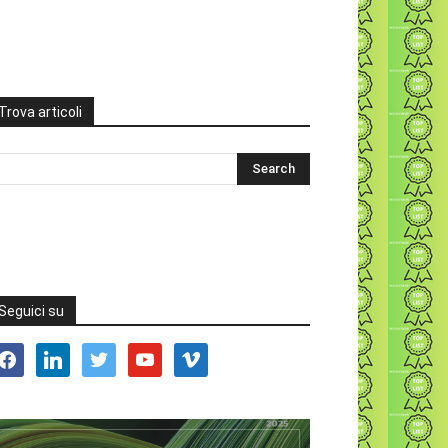
Trova articoli
Seguici su
acebook
linkedin
twitter
youtube
vimeo