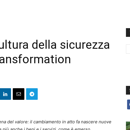
ltura della sicurezza
 transformation
f
ena del valore: il cambiamento in atto fa nascere nuove
e più anche i beni e i servizi, come è emerso