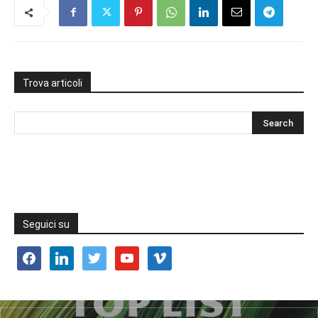
Trova articoli
Seguici su
facebook
linkedin
twitter
youtube
vimeo