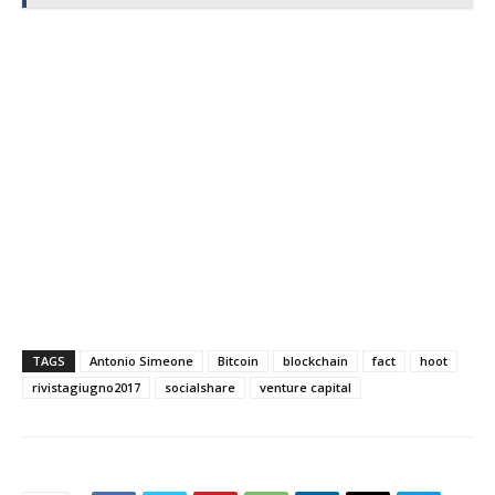
TAGS
Antonio Simeone
Bitcoin
blockchain
fact
hoot
rivistagiugno2017
socialshare
venture capital