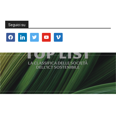
Seguici su
facebook
linkedin
twitter
youtube
vimeo