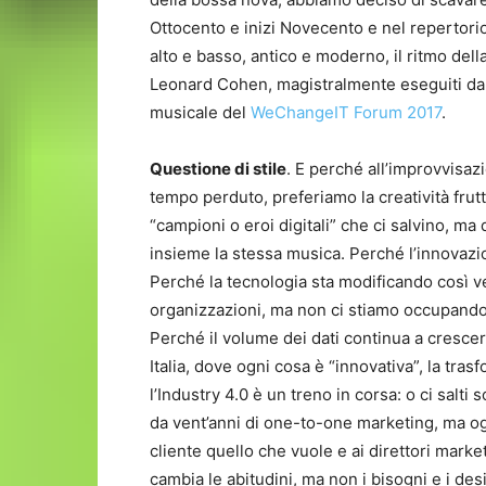
Ottocento e inizi Novecento e nel repertori
alto e basso, antico e moderno, il ritmo dell
Leonard Cohen, magistralmente eseguiti dal
musicale del
WeChangeIT Forum 2017
.
Questione di stile
. E perché all’improvvisaz
tempo perduto, preferiamo la creatività fr
“campioni o eroi digitali” che ci salvino, ma
insieme la stessa musica. Perché l’innovazi
Perché la tecnologia sta modificando così v
organizzazioni, ma non ci stiamo occupando 
Perché il volume dei dati continua a cresce
Italia, dove ogni cosa è “innovativa”, la tra
l’Industry 4.0 è un treno in corsa: o ci salti
da vent’anni di one-to-one marketing, ma og
cliente quello che vuole e ai direttori marke
cambia le abitudini, ma non i bisogni e i des