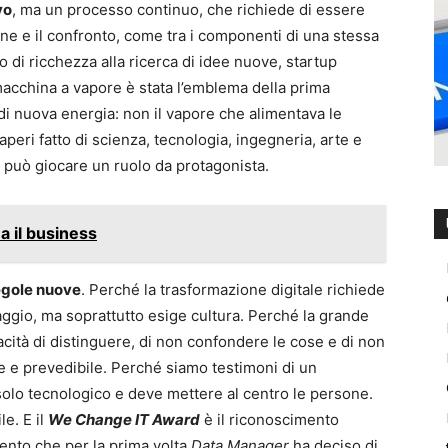
vo
, ma un processo continuo, che richiede di essere
ione e il confronto, come tra i componenti di una stessa
di ricchezza alla ricerca di idee nuove, startup
macchina a vapore è stata l’emblema della prima
 di nuova energia: non il vapore che alimentava le
peri fatto di scienza, tecnologia, ingegneria, arte e
io può giocare un ruolo da protagonista.
ma il business
regole nuove
. Perché la trasformazione digitale richiede
ggio, ma soprattutto esige cultura. Perché la grande
acità di distinguere, di non confondere le cose e di non
ce e prevedibile. Perché siamo testimoni di un
lo tecnologico e deve mettere al centro le persone.
e. E il
We Change IT Award
è il riconoscimento
nto che per la prima volta
Data Manager
ha deciso di