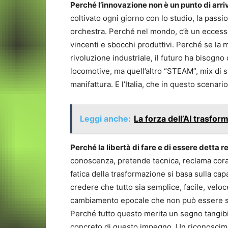
Perché l’innovazione non è un punto di arri
coltivato ogni giorno con lo studio, la pass
orchestra. Perché nel mondo, c’è un eccesso 
vincenti e sbocchi produttivi. Perché se la 
rivoluzione industriale, il futuro ha bisogno
locomotive, ma quell’altro “STEAM”, mix di sa
manifattura. E l’Italia, che in questo scenar
Leggi anche:
La forza dell’AI trasfor
Perché la libertà di fare e di essere detta 
conoscenza, pretende tecnica, reclama cora
fatica della trasformazione si basa sulla cap
credere che tutto sia semplice, facile, velo
cambiamento epocale che non può essere so
Perché tutto questo merita un segno tangibil
concreto di questo impegno. Un riconoscime