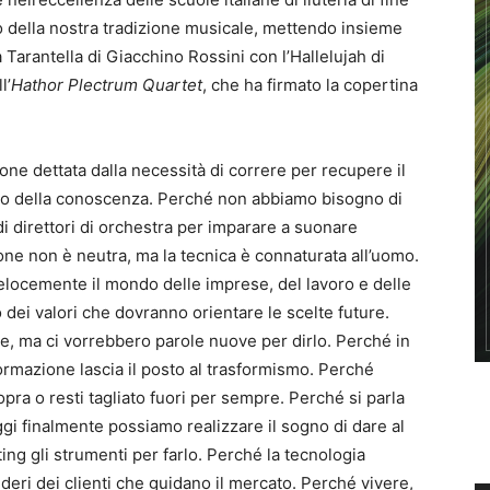
o della nostra tradizione musicale, mettendo insieme
a Tarantella di Giacchino Rossini con l’Hallelujah di
l’
Hathor Plectrum Quartet
, che ha firmato la copertina
ione dettata dalla necessità di correre per recupere il
utto della conoscenza. Perché non abbiamo bisogno di
 di direttori di orchestra per imparare a suonare
one non è neutra, ma la tecnica è connaturata all’uomo.
elocemente il mondo delle imprese, del lavoro e delle
dei valori che dovranno orientare le scelte future.
re, ma ci vorrebbero parole nuove per dirlo. Perché in
sformazione lascia il posto al trasformismo. Perché
 sopra o resti tagliato fuori per sempre. Perché si parla
gi finalmente possiamo realizzare il sogno di dare al
ting gli strumenti per farlo. Perché la tecnologia
ideri dei clienti che guidano il mercato. Perché vivere,