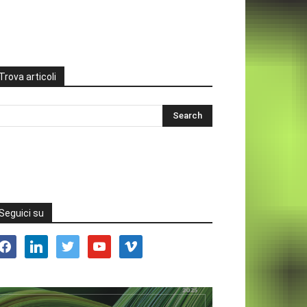
Trova articoli
Seguici su
acebook
linkedin
twitter
youtube
vimeo