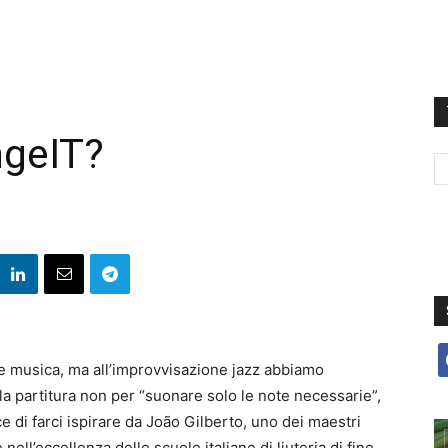
geIT?
f
e musica, ma all’improvvisazione jazz abbiamo
lla partitura non per “suonare solo le note necessarie”,
e di farci ispirare da João Gilberto, uno dei maestri
ell’eccellenza delle scuole italiane di liuteria di fine