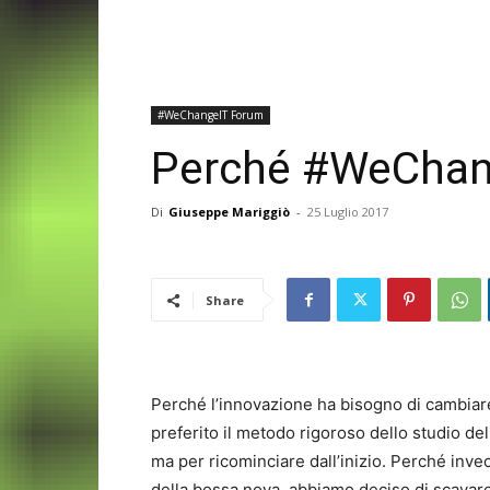
#WeChangeIT Forum
Perché #WeChan
Di
Giuseppe Mariggiò
-
25 Luglio 2017
Share
Perché l’innovazione ha bisogno di cambiar
preferito il metodo rigoroso dello studio de
ma per ricominciare dall’inizio. Perché invec
della bossa nova, abbiamo deciso di scavare n