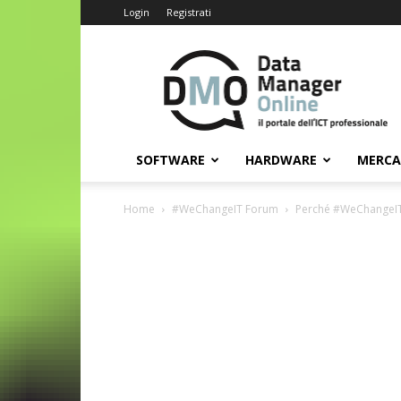
Login
Registrati
Data
Manager
Online
SOFTWARE
HARDWARE
MERC
Home
#WeChangeIT Forum
Perché #WeChangeI