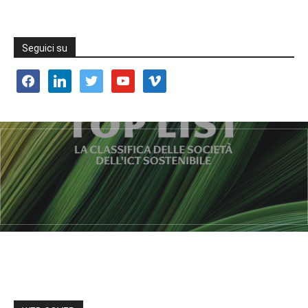
Seguici su
facebook
linkedin
twitter
youtube
vimeo