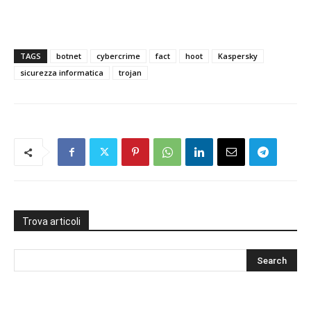
TAGS
botnet
cybercrime
fact
hoot
Kaspersky
sicurezza informatica
trojan
Trova articoli