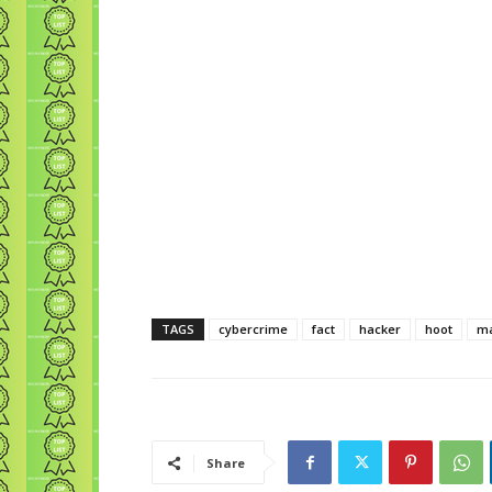
TAGS
cybercrime
fact
hacker
hoot
ma
Share