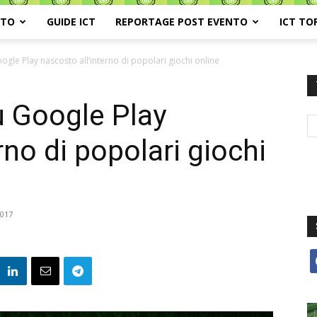
ATO
GUIDE ICT
REPORTAGE POST EVENTO
ICT TO
gle Play nascosto all’interno di popolari giochi online
u Google Play
rno di popolari giochi
2017
f