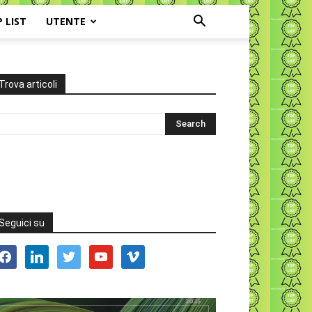
P LIST
UTENTE
Trova articoli
Seguici su
acebook
linkedin
twitter
youtube
vimeo