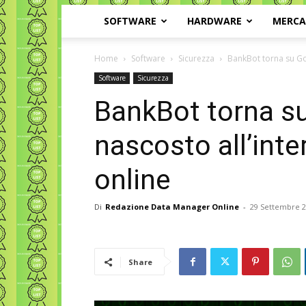
SOFTWARE
HARDWARE
MERC
Home
Software
Sicurezza
BankBot torna su Goo
Software
Sicurezza
BankBot torna s
nascosto all’inte
online
Di
Redazione Data Manager Online
-
29 Settembre 
Share