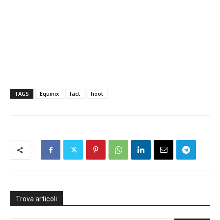
TAGS
Equinix
fact
hoot
Trova articoli