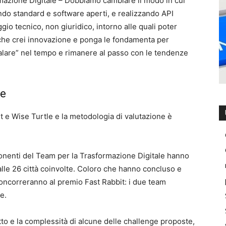
rmazione Digitale – Dobbiamo cambiare il modo in cui
ndo standard e software aperti, e realizzando API
o tecnico, non giuridico, intorno alle quali poter
che crei innovazione e ponga le fondamenta per
calare” nel tempo e rimanere al passo con le tendenze
le
t e Wise Turtle e la metodologia di valutazione è
sponenti del Team per la Trasformazione Digitale hanno
dalle 26 città coinvolte. Coloro che hanno concluso e
 concorreranno al premio Fast Rabbit: i due team
e.
tto e la complessità di alcune delle challenge proposte,