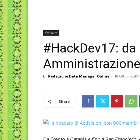
Software
#HackDev17: da o
Amministrazione 
Di
Redazione Data Manager Online
-
10 Ottobre 201
Share
Da Trento a Catania e fino a San Francisco, o