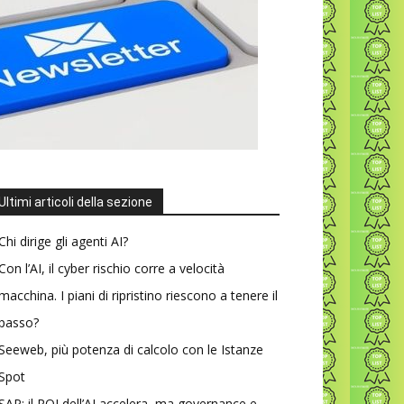
Ultimi articoli della sezione
Chi dirige gli agenti AI?
Con l’AI, il cyber rischio corre a velocità
macchina. I piani di ripristino riescono a tenere il
passo?
Seeweb, più potenza di calcolo con le Istanze
Spot
SAP: il ROI dell’AI accelera, ma governance e