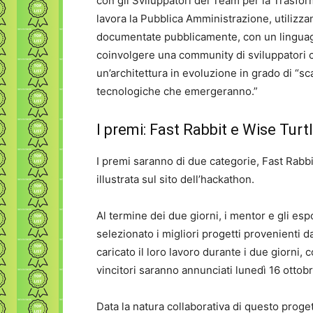
con gli Sviluppatori del Team per la Trasfo
lavora la Pubblica Amministrazione, utilizza
documentate pubblicamente, con un linguaggi
coinvolgere una community di sviluppatori 
un’architettura in evoluzione in grado di “s
tecnologiche che emergeranno.”
I premi: Fast Rabbit e Wise Turt
I premi saranno di due categorie, Fast Rabbi
illustrata sul sito dell’hackathon.
Al termine dei due giorni, i mentor e gli e
selezionato i migliori progetti provenienti 
caricato il loro lavoro durante i due giorni,
vincitori saranno annunciati lunedì 16 ottobr
Data la natura collaborativa di questo proge