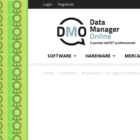
Login
Registrati
Data
Manager
Online
SOFTWARE
HARDWARE
MERC
Home
Software
#HackDev17: da oggi la Pubblica