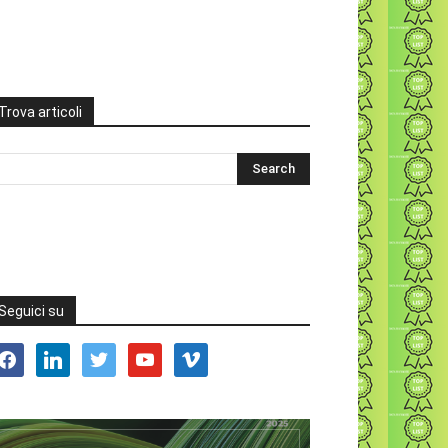
Trova articoli
Seguici su
acebook
linkedin
twitter
youtube
vimeo