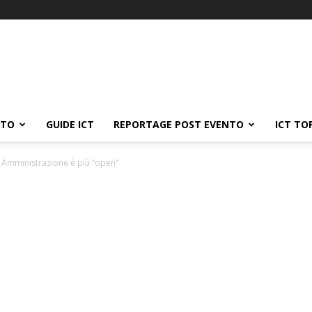
ATO
GUIDE ICT
REPORTAGE POST EVENTO
ICT TO
 Amministrazione è più “open”