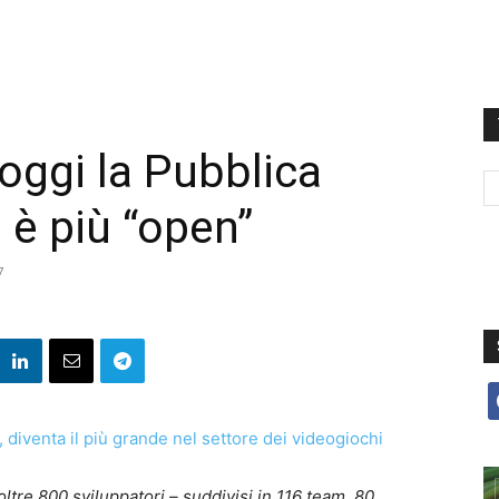
ggi la Pubblica
è più “open”
7
f
ltre 800 sviluppatori – suddivisi in 116 team, 80